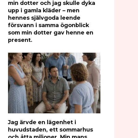
min dotter och jag skulle dyka
upp i gamla kläder – men
hennes självgoda leende
försvann i samma ögonblick
som min dotter gav henne en
present.
Jag ärvde en lägenhet i
huvudstaden, ett sommarhus
och åtta miljoner. Min mans