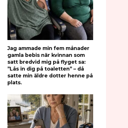
Jag ammade min fem månader
gamla bebis när kvinnan som
satt bredvid mig på flyget sa:
”Lås in dig på toaletten” – då
satte min äldre dotter henne på
plats.