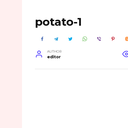
potato-1
AUTHOR
editor