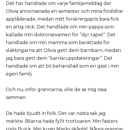
Det här handlade om varje familjemiddag där
Olivia annonserade en semester och mina föräldrar
applåderade, medan mitt forskningspris bara fick
en artig nick. Det handlade om min pappa som
kallade min doktorsexamen för “dyr tapet”. Det
handlade om min mamma som berättade för
släktingarna att Olivia gett dem barnbarn, medan
jag bara gett dem “karriäruppdateringar”. Det
handlade om att bli behandlad som en gäst i min
egen familj.
Och nu, inför grannarna, ville de se mig rasa
samman.
De hade bjudit in folk. Det var nästa sak jag
märkte. Bilarna hade fyllt trottoaren. Min fasters
röda Buick. Min kusin Marks skåpbil. Några grannar