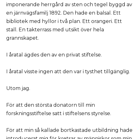
imponerande herrgård av sten och tegel byggd av
en järnvägsfamilj 1892. Den hade en balsal. Ett
bibliotek med hyllor i två plan. Ett orangeri. Ett
stall. En takterrass med utsikt över hela
grannskapet.
I åratal ägdes den av en privat stiftelse.
I åratal visste ingen att den var i tysthet tillgänglig.
Utom jag.
För att den största donatorn till min
forskningsstiftelse satt i stiftelsens styrelse.
För att min så kallade bortkastade utbildning hade
introducerat mig för kretsar av människor som min