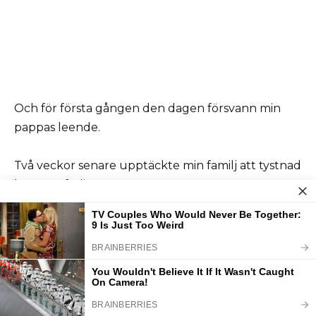
Och för första gången den dagen försvann min
pappas leende.
Två veckor senare upptäckte min familj att tystnad
kan vara farligare än rop.
Den första flyttbilen anlände till Whitcomb Hall
klockan 07:06 en lördagsmorgon.
Jag minns exakt tid eftersom jag stod barfota i den
stora foajén på den nyslipade marmorn, hållande