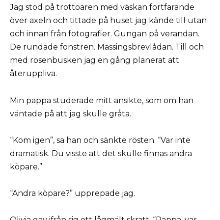
Jag stod på trottoaren med väskan fortfarande
över axeln och tittade på huset jag kände till utan
och innan från fotografier. Gungan på verandan.
De rundade fönstren. Mässingsbrevlådan. Till och
med rosenbusken jag en gång planerat att
återuppliva.
Min pappa studerade mitt ansikte, som om han
väntade på att jag skulle gråta.
“Kom igen”, sa han och sänkte rösten. “Var inte
dramatisk. Du visste att det skulle finnas andra
köpare.”
“Andra köpare?” upprepade jag.
Olivia gav ifrån sig ett lågmält skratt. “Pappa, var