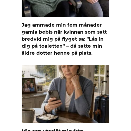
Jag ammade min fem månader
gamla bebis när kvinnan som satt
bredvid mig på flyget sa: ”Lås in
dig på toaletten” – då satte min
äldre dotter henne på plats.
Min son uteslöt mig från