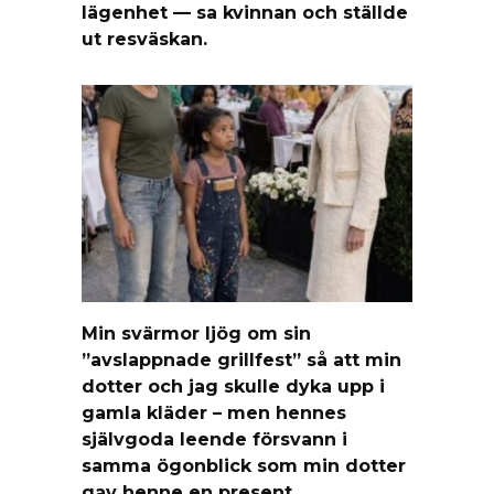
lägenhet — sa kvinnan och ställde
ut resväskan.
Min svärmor ljög om sin
”avslappnade grillfest” så att min
dotter och jag skulle dyka upp i
gamla kläder – men hennes
självgoda leende försvann i
samma ögonblick som min dotter
gav henne en present.