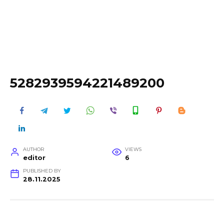
5282939594221489200
AUTHOR
VIEWS
editor
6
PUBLISHED BY
28.11.2025