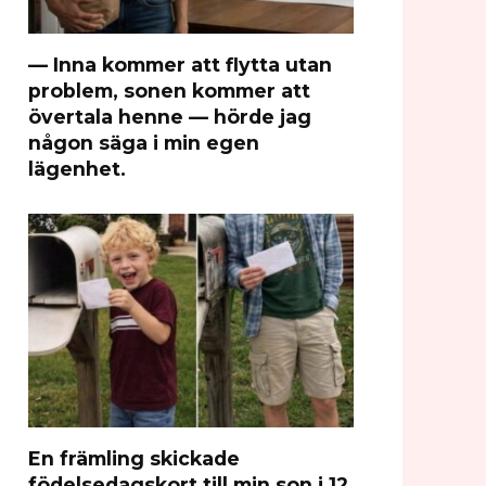
— Inna kommer att flytta utan
problem, sonen kommer att
övertala henne — hörde jag
någon säga i min egen
lägenhet.
En främling skickade
födelsedagskort till min son i 12