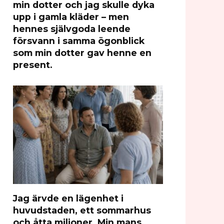
min dotter och jag skulle dyka
upp i gamla kläder – men
hennes självgoda leende
försvann i samma ögonblick
som min dotter gav henne en
present.
Jag ärvde en lägenhet i
huvudstaden, ett sommarhus
och åtta miljoner. Min mans