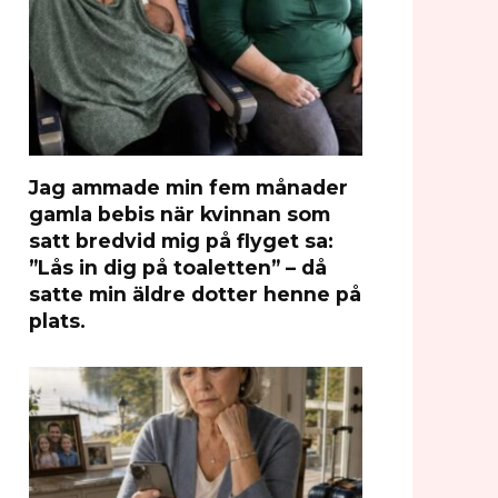
Jag ammade min fem månader
gamla bebis när kvinnan som
satt bredvid mig på flyget sa:
”Lås in dig på toaletten” – då
satte min äldre dotter henne på
plats.