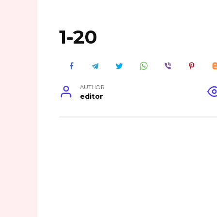
1-20
AUTHOR
editor