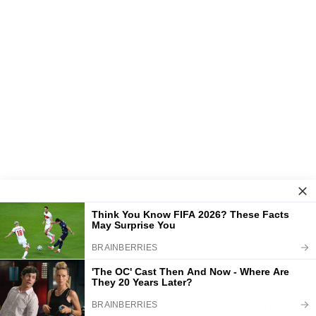
”Dan”, sa han nervöst, ”jag vill inte bli indragen i det