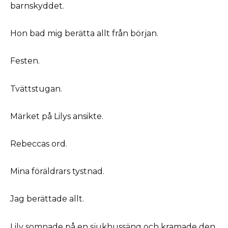
barnskyddet.
Hon bad mig berätta allt från början.
Festen.
Tvättstugan.
Märket på Lilys ansikte.
Rebeccas ord.
Mina föräldrars tystnad.
Jag berättade allt.
Lily somnade på en sjukhussäng och kramade den