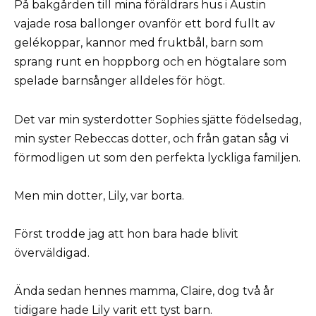
På bakgården till mina föräldrars hus i Austin
vajade rosa ballonger ovanför ett bord fullt av
gelékoppar, kannor med fruktbål, barn som
sprang runt en hoppborg och en högtalare som
spelade barnsånger alldeles för högt.
Det var min systerdotter Sophies sjätte födelsedag,
min syster Rebeccas dotter, och från gatan såg vi
förmodligen ut som den perfekta lyckliga familjen.
Men min dotter, Lily, var borta.
Först trodde jag att hon bara hade blivit
överväldigad.
Ända sedan hennes mamma, Claire, dog två år
tidigare hade Lily varit ett tyst barn.