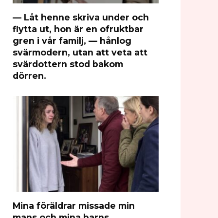
— Låt henne skriva under och
flytta ut, hon är en ofruktbar
gren i vår familj, — hånlog
svärmodern, utan att veta att
svärdottern stod bakom
dörren.
Mina föräldrar missade min
mans och mina barns