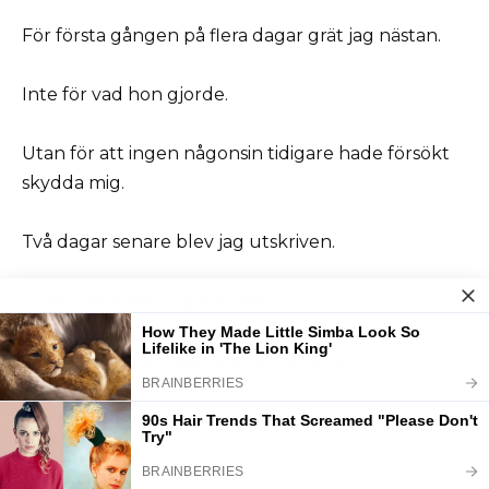
För första gången på flera dagar grät jag nästan.
Inte för vad hon gjorde.
Utan för att ingen någonsin tidigare hade försökt
skydda mig.
Två dagar senare blev jag utskriven.
Sjukhusets dörrar gled upp.
Den friska luften träffade mitt ansikte.
För ett ögonblick stod jag bara där.
Levande.