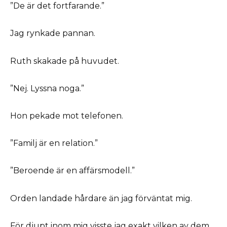
”De är det fortfarande.”
Jag rynkade pannan.
Ruth skakade på huvudet.
”Nej. Lyssna noga.”
Hon pekade mot telefonen.
”Familj är en relation.”
”Beroende är en affärsmodell.”
Orden landade hårdare än jag förväntat mig.
För djupt inom mig visste jag exakt vilken av dem