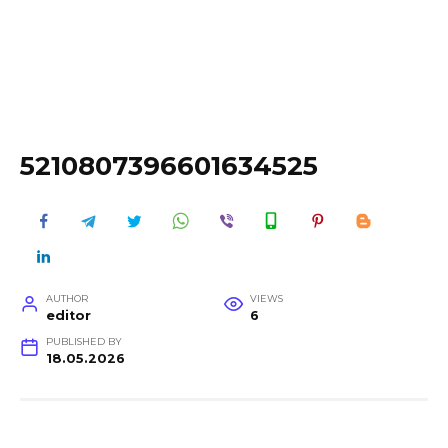
5210807396601634525
AUTHOR
VIEWS
editor
6
PUBLISHED BY
18.05.2026