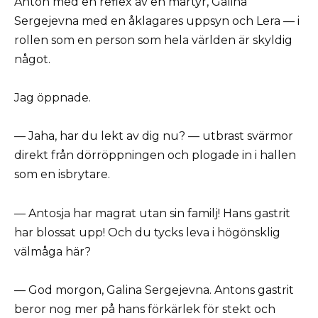
Anton med en reflex av en martyr, Galina
Sergejevna med en åklagares uppsyn och Lera — i
rollen som en person som hela världen är skyldig
något.
Jag öppnade.
— Jaha, har du lekt av dig nu? — utbrast svärmor
direkt från dörröppningen och plogade in i hallen
som en isbrytare.
— Antosja har magrat utan sin familj! Hans gastrit
har blossat upp! Och du tycks leva i högönsklig
välmåga här?
— God morgon, Galina Sergejevna. Antons gastrit
beror nog mer på hans förkärlek för stekt och