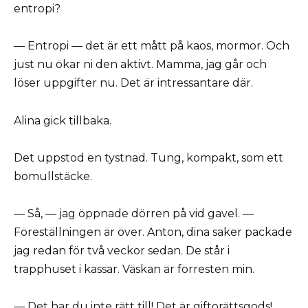
entropi?
— Entropi — det är ett mått på kaos, mormor. Och
just nu ökar ni den aktivt. Mamma, jag går och
löser uppgifter nu. Det är intressantare där.
Alina gick tillbaka.
Det uppstod en tystnad. Tung, kompakt, som ett
bomullstäcke.
— Så, — jag öppnade dörren på vid gavel. —
Föreställningen är över. Anton, dina saker packade
jag redan för två veckor sedan. De står i
trapphuset i kassar. Väskan är förresten min.
— Det har du inte rätt till! Det är giftorättsgods!