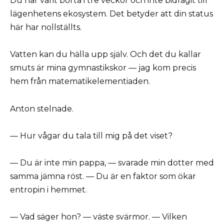
Du har varit borta i tre veckor och inte bidragit till
lägenhetens ekosystem. Det betyder att din status
här har nollställts.
Vatten kan du hälla upp själv. Och det du kallar
smuts är mina gymnastikskor — jag kom precis
hem från matematikelementiaden.
Anton stelnade.
— Hur vågar du tala till mig på det viset?
— Du är inte min pappa, — svarade min dotter med
samma jämna röst. — Du är en faktor som ökar
entropin i hemmet.
— Vad säger hon? — väste svärmor. — Vilken