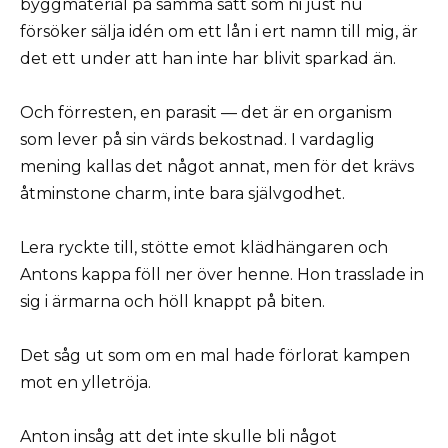
byggmaterial på samma sätt som ni just nu
försöker sälja idén om ett lån i ert namn till mig, är
det ett under att han inte har blivit sparkad än.
Och förresten, en parasit — det är en organism
som lever på sin värds bekostnad. I vardaglig
mening kallas det något annat, men för det krävs
åtminstone charm, inte bara självgodhet.
Lera ryckte till, stötte emot klädhängaren och
Antons kappa föll ner över henne. Hon trasslade in
sig i ärmarna och höll knappt på biten.
Det såg ut som om en mal hade förlorat kampen
mot en ylletröja.
Anton insåg att det inte skulle bli något