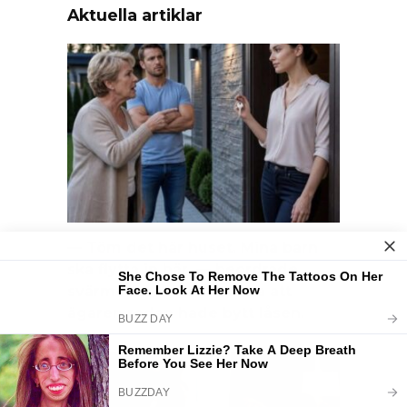
Aktuella artiklar
— Töm det här huset. Mina barn
ska flytta in här, — beordrade
svärmodern, utan att ana att
ägaren redan hade bytt låsen.