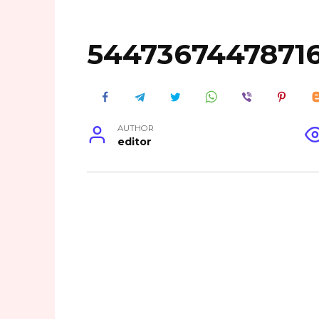
5447367447871
AUTHOR
editor