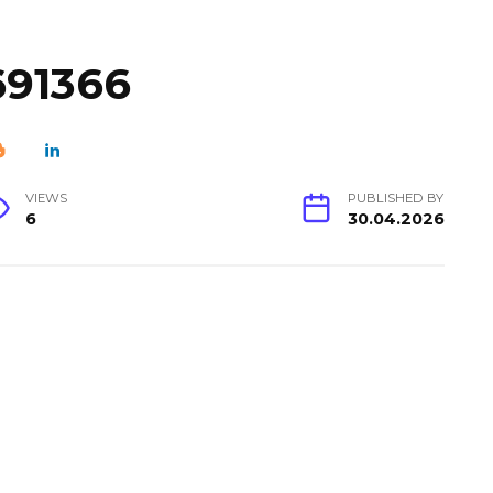
691366
VIEWS
PUBLISHED BY
6
30.04.2026