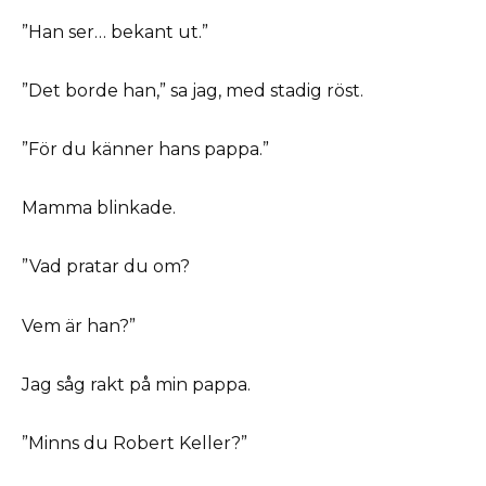
”Han ser… bekant ut.”
”Det borde han,” sa jag, med stadig röst.
”För du känner hans pappa.”
Mamma blinkade.
”Vad pratar du om?
Vem är han?”
Jag såg rakt på min pappa.
”Minns du Robert Keller?”