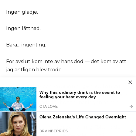
Ingen glädje.
Ingen lättnad.
Bara… ingenting.
För avslut kom inte av hans död — det kom av att
jag äntligen blev trodd.
Leo växte upp och visste sanningen: att han var
önskad, att han aldrig var ett misstag, och att hans
mamma kämpade för honom när ingen annan
gjorde det.
När han fyllde elva frågade han mig: ”Skulle du
göra om allt, även om de kastade ut dig?”