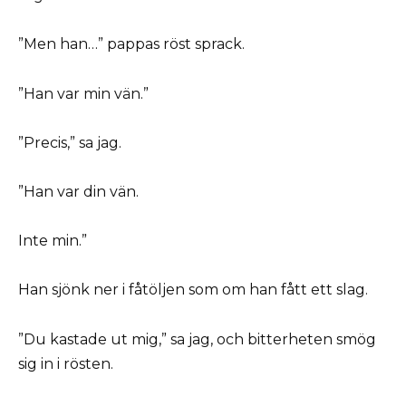
”Men han…” pappas röst sprack.
”Han var min vän.”
”Precis,” sa jag.
”Han var din vän.
Inte min.”
Han sjönk ner i fåtöljen som om han fått ett slag.
”Du kastade ut mig,” sa jag, och bitterheten smög
sig in i rösten.