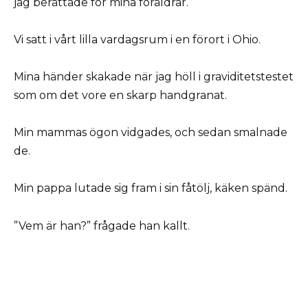
jag berättade för mina föräldrar.
Vi satt i vårt lilla vardagsrum i en förort i Ohio.
Mina händer skakade när jag höll i graviditetstestet
som om det vore en skarp handgranat.
Min mammas ögon vidgades, och sedan smalnade
de.
Min pappa lutade sig fram i sin fåtölj, käken spänd.
”Vem är han?” frågade han kallt.