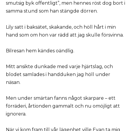
smutsig byk offentligt”, men hennes röst dog bort i
samma stund som han stängde dörren.
Lily satt i baksätet, skakande, och höll hårt i min
hand som om hon var rädd att jag skulle försvinna.
Bilresan hem kändes oändlig.
Mitt ansikte dunkade med varje hjärtslag, och
blodet samlades i handduken jag höll under
näsan.
Men under smärtan fanns något skarpare – ett
förräderi, årtionden gammalt och nu omöjligt att
ignorera.
När vi kom fram till vår lägenhet ville Evan ta mig