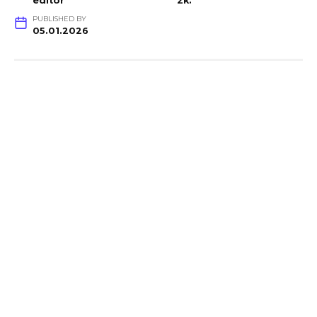
editor
2k.
PUBLISHED BY
05.01.2026