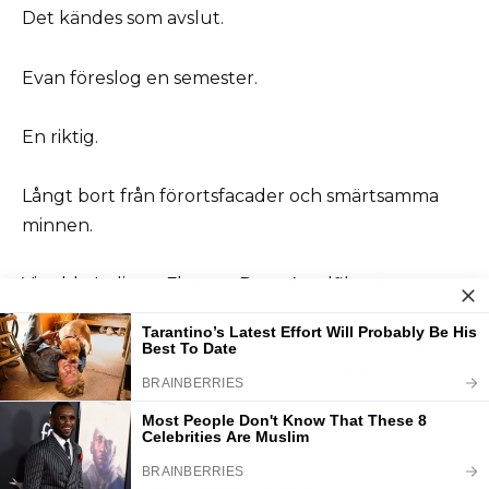
Det kändes som avslut.
Evan föreslog en semester.
En riktig.
Långt bort från förortsfacader och smärtsamma
minnen.
Vi valde Italien – Florens, Rom, Amalfikusten.
I två veckor vandrade vi genom gamla gator, åt
gelato vid vattnet och lät oss existera utan rädsla.
Min näsa läkte snett.