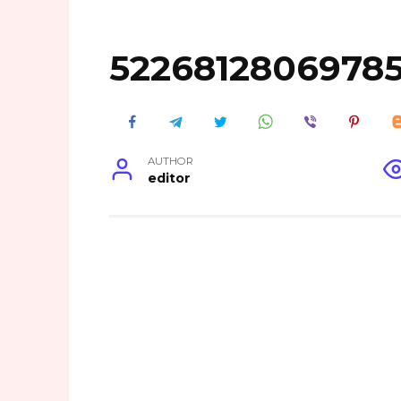
5226812806978
AUTHOR
editor