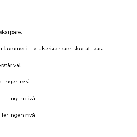
 skarpare.
är kommer inflytelserika människor att vara.
rstår väl.
är ingen nivå.
are — ingen nivå.
ler ingen nivå.