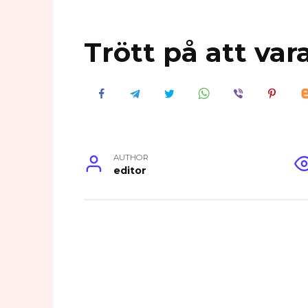
Trött på att var
AUTHOR
editor