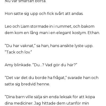
Nu var smärtan borta.
Hon satte sig upp och fick svårt att andas.
Leo och Liam stormade in i rummet, och bakom
dem kom en lång man i en elegant kostym. Ethan.
”Du har vaknat,” sa han, hans ansikte lyste upp.
”Tack och lov.”
Amy blinkade. ”Du…? Vad gör du här?”
”Det var det du borde ha frågat,” svarade han och
satte sig bredvid henne.
”Dina barn ville sälja sin enda leksak för att köpa
dina mediciner. Jag hittade dem utanför min