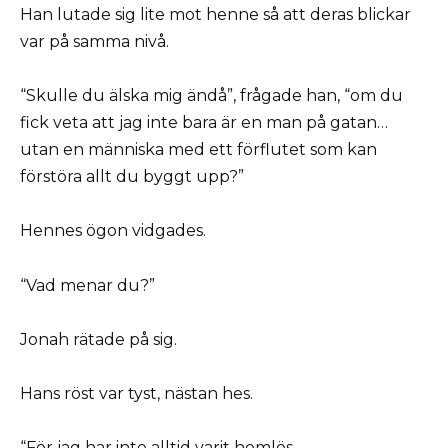
Han lutade sig lite mot henne så att deras blickar
var på samma nivå.
“Skulle du älska mig ändå”, frågade han, “om du
fick veta att jag inte bara är en man på gatan…
utan en människa med ett förflutet som kan
förstöra allt du byggt upp?”
Hennes ögon vidgades.
“Vad menar du?”
Jonah rätade på sig.
Hans röst var tyst, nästan hes.
“För jag har inte alltid varit hemlös.