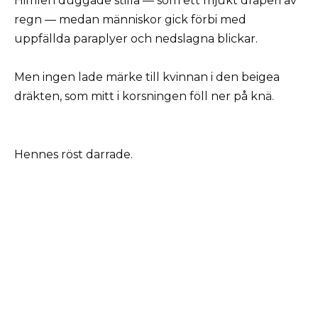
Himlen duggade stilla — som ett mjukt draperi av
regn — medan människor gick förbi med
uppfällda paraplyer och nedslagna blickar.
Men ingen lade märke till kvinnan i den beigea
dräkten, som mitt i korsningen föll ner på knä.
Hennes röst darrade.