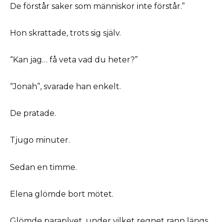
De förstår saker som människor inte förstår.”
Hon skrattade, trots sig själv.
“Kan jag… få veta vad du heter?”
“Jonah”, svarade han enkelt.
De pratade.
Tjugo minuter.
Sedan en timme.
Elena glömde bort mötet.
Glömde paraplyet, under vilket regnet rann längs