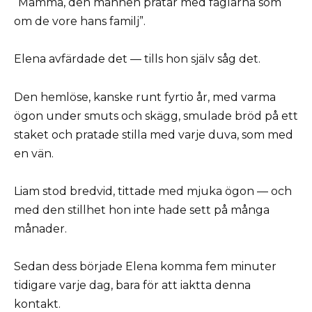
“Mamma, den mannen pratar med fåglarna som
om de vore hans familj”.
Elena avfärdade det — tills hon själv såg det.
Den hemlöse, kanske runt fyrtio år, med varma
ögon under smuts och skägg, smulade bröd på ett
staket och pratade stilla med varje duva, som med
en vän.
Liam stod bredvid, tittade med mjuka ögon — och
med den stillhet hon inte hade sett på många
månader.
Sedan dess började Elena komma fem minuter
tidigare varje dag, bara för att iaktta denna
kontakt.