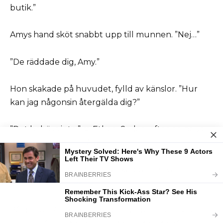
butik.”
Amys hand sköt snabbt upp till munnen. ”Nej…”
”De räddade dig, Amy.”
Hon skakade på huvudet, fylld av känslor. ”Hur
kan jag någonsin återgälda dig?”
”Det behövs inte,” sa Ethan. Sedan, efter en paus:
”Men… jag har en fråga.”
Han tog fram ett foto ur sin kappa. Det var
gammalt och bleknat.
På det var Amy som höll den unga Ethan i sina