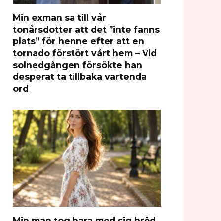
Min exman sa till vår
tonårsdotter att det ”inte fanns
plats” för henne efter att en
tornado förstört vårt hem – Vid
solnedgången försökte han
desperat ta tillbaka vartenda
ord
Min man tog bara med sig bröd