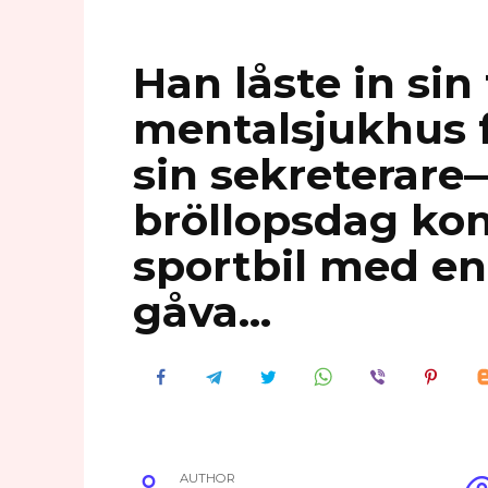
Han låste in sin 
mentalsjukhus f
sin sekreterar
bröllopsdag kom
sportbil med e
gåva…
AUTHOR