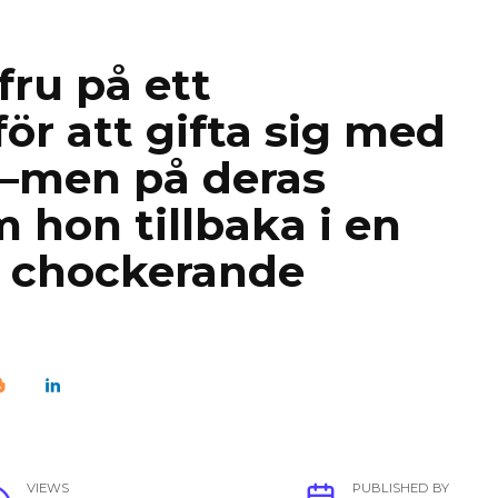
fru på ett
ör att gifta sig med
e—men på deras
 hon tillbaka i en
n chockerande
VIEWS
PUBLISHED BY