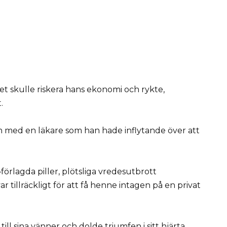
lket skulle riskera hans ekonomi och rykte,
.
h med en läkare som han hade inflytande över att
örlagda piller, plötsliga vredesutbrott
tillräckligt för att få henne intagen på en privat
till sina vänner och dolde triumfen i sitt hjärta.