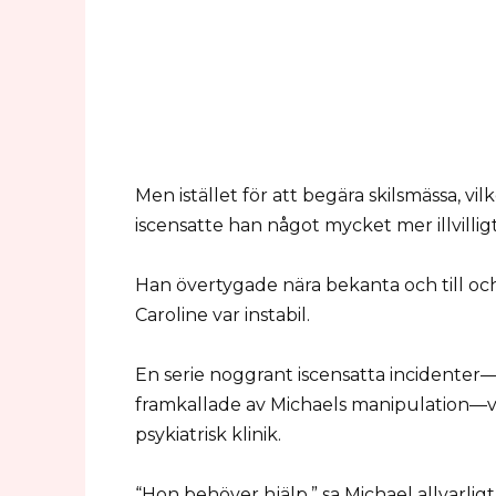
Men istället för att begära skilsmässa, vi
iscensatte han något mycket mer illvilligt
Han övertygade nära bekanta och till oc
Caroline var instabil.
En serie noggrant iscensatta incidenter—f
framkallade av Michaels manipulation—var 
psykiatrisk klinik.
“Hon behöver hjälp,” sa Michael allvarligt 