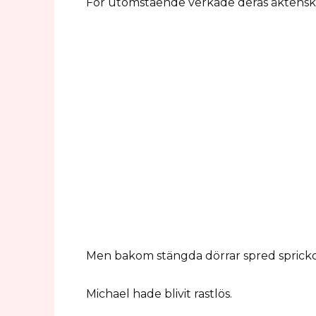
För utomstående verkade deras äktensk
Men bakom stängda dörrar spred sprickor 
Michael hade blivit rastlös.