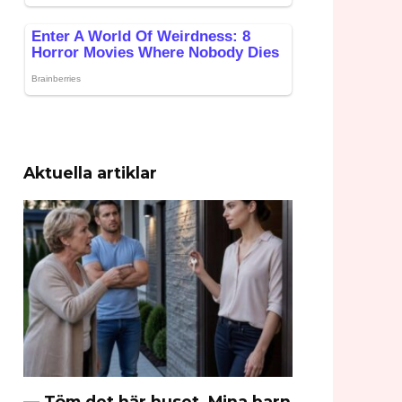
Aktuella artiklar
— Töm det här huset. Mina barn