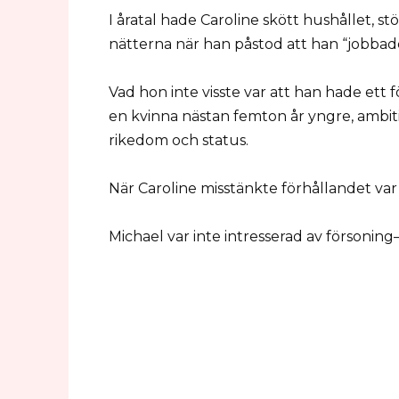
I åratal hade Caroline skött hushållet, s
nätterna när han påstod att han “jobbade
Vad hon inte visste var att han hade ett
en kvinna nästan femton år yngre, ambiti
rikedom och status.
När Caroline misstänkte förhållandet var 
Michael var inte intresserad av försoning