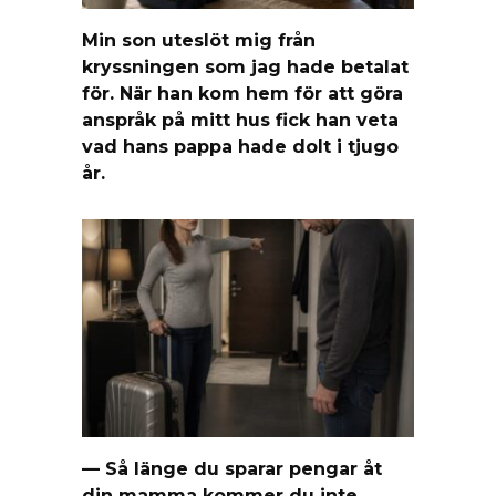
Min son uteslöt mig från
kryssningen som jag hade betalat
för. När han kom hem för att göra
anspråk på mitt hus fick han veta
vad hans pappa hade dolt i tjugo
år.
— Så länge du sparar pengar åt
din mamma kommer du inte