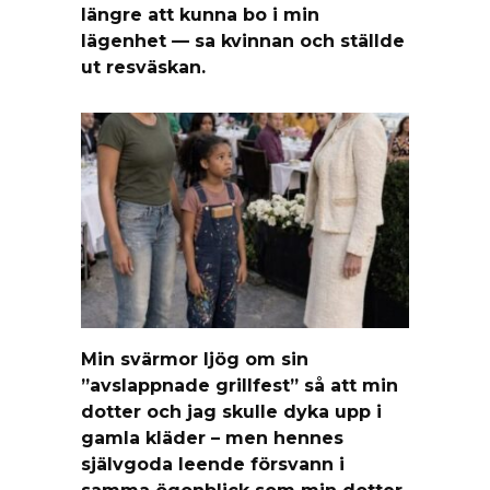
längre att kunna bo i min
lägenhet — sa kvinnan och ställde
ut resväskan.
Min svärmor ljög om sin
”avslappnade grillfest” så att min
dotter och jag skulle dyka upp i
gamla kläder – men hennes
självgoda leende försvann i
samma ögonblick som min dotter