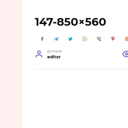
147-850×560
AUTHOR
editor