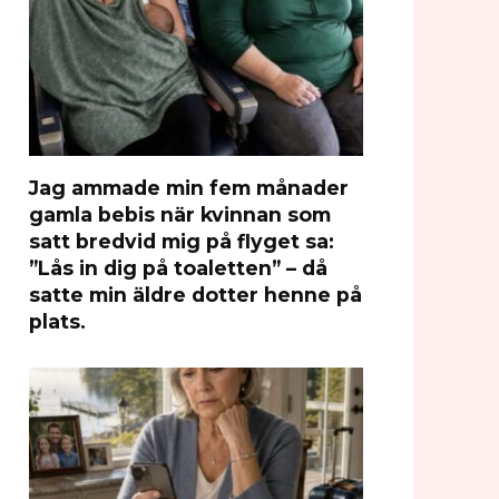
Jag ammade min fem månader
gamla bebis när kvinnan som
satt bredvid mig på flyget sa:
”Lås in dig på toaletten” – då
satte min äldre dotter henne på
plats.