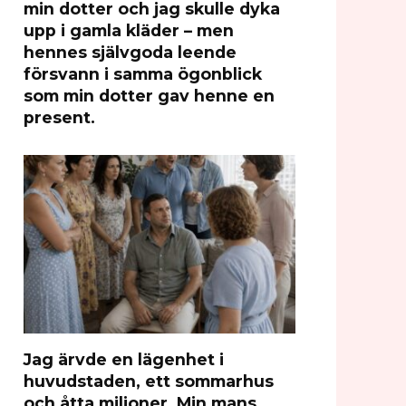
min dotter och jag skulle dyka
upp i gamla kläder – men
hennes självgoda leende
försvann i samma ögonblick
som min dotter gav henne en
present.
Jag ärvde en lägenhet i
huvudstaden, ett sommarhus
och åtta miljoner. Min mans