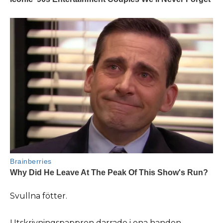
Svullna fötter.
Utskrivningspappren darrade i ena handen.