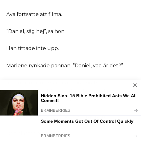
Ava fortsatte att filma.
“Daniel, säg hej”, sa hon.
Han tittade inte upp.
Marlene rynkade pannan. “Daniel, vad är det?”
Innan han hann svara närmade sig två
representanter från resorten dem med en
uniformerad flygplatstjänsteman.
“Herr Daniel Hayes?” frågade en av dem.
Daniel rätade på sig. “Ja.”