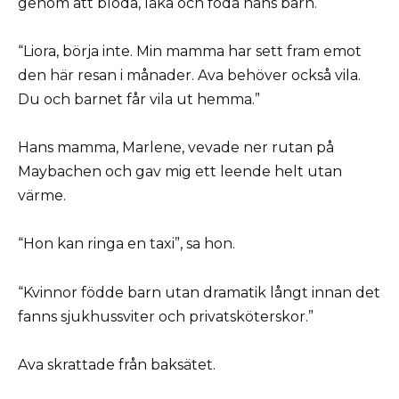
genom att blöda, läka och föda hans barn.
“Liora, börja inte. Min mamma har sett fram emot
den här resan i månader. Ava behöver också vila.
Du och barnet får vila ut hemma.”
Hans mamma, Marlene, vevade ner rutan på
Maybachen och gav mig ett leende helt utan
värme.
“Hon kan ringa en taxi”, sa hon.
“Kvinnor födde barn utan dramatik långt innan det
fanns sjukhussviter och privatsköterskor.”
Ava skrattade från baksätet.