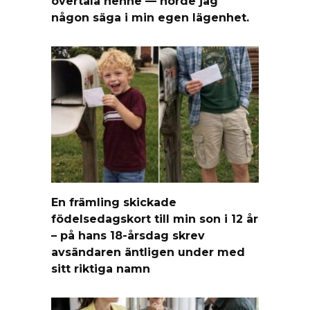
övertala henne — hörde jag
någon säga i min egen lägenhet.
En främling skickade
födelsedagskort till min son i 12 år
– på hans 18-årsdag skrev
avsändaren äntligen under med
sitt riktiga namn