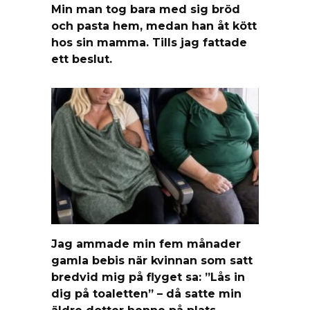
Min man tog bara med sig bröd
och pasta hem, medan han åt kött
hos sin mamma. Tills jag fattade
ett beslut.
Jag ammade min fem månader
gamla bebis när kvinnan som satt
bredvid mig på flyget sa: ”Lås in
dig på toaletten” – då satte min
äldre dotter henne på plats.