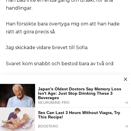
Han bad inte en enda gång om ursäkt för sina
handlingar.
Han försökte bara övertyga mig om att han hade
rätt att göra precis så.
Jag skickade vidare brevet till Sofia.
Svaret kom snabbt och bestod bara av två ord:
”Spara det här.”
Förr i tiden hade en sådan fras gjort mig nervös.
Nu, tvärtom, gav den mig självförtroende.
Till fredagen bokade Sofia ett möte på sitt kontor.