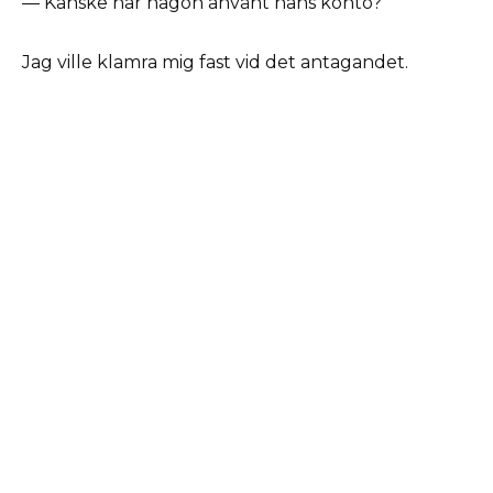
— Kanske har någon använt hans konto?
Jag ville klamra mig fast vid det antagandet.