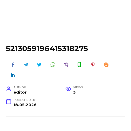
5213059196415318275
AUTHOR
VIEWS
editor
3
PUBLISHED BY
18.05.2026