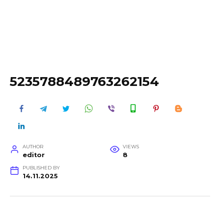
5235788489763262154
AUTHOR
VIEWS
editor
8
PUBLISHED BY
14.11.2025