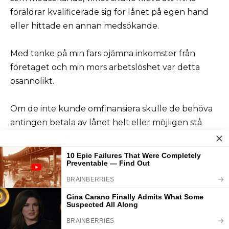
föräldrar kvalificerade sig för lånet på egen hand
eller hittade en annan medsökande.
Med tanke på min fars ojämna inkomster från
företaget och min mors arbetslöshet var detta
osannolikt.
Om de inte kunde omfinansiera skulle de behöva
antingen betala av lånet helt eller möjligen stå
inför utmätningsförfaranden.
Jag upptäckte också att som medsökande hade
jag fått kopior av alla låneutdrag och
betalningshistorik.
Mina föräldrar hade varit sena med betalningar