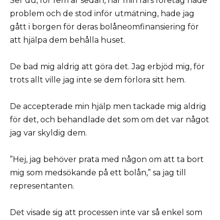
Ser du, för fem år sedan, när min fars företag hade
problem och de stod inför utmätning, hade jag
gått i borgen för deras bolåneomfinansiering för
att hjälpa dem behålla huset.
De bad mig aldrig att göra det. Jag erbjöd mig, för
trots allt ville jag inte se dem förlora sitt hem.
De accepterade min hjälp men tackade mig aldrig
för det, och behandlade det som om det var något
jag var skyldig dem.
”Hej, jag behöver prata med någon om att ta bort
mig som medsökande på ett bolån,” sa jag till
representanten.
Det visade sig att processen inte var så enkel som