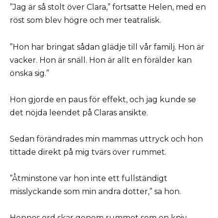
”Jag är så stolt över Clara,” fortsatte Helen, med en
röst som blev högre och mer teatralisk.
”Hon har bringat sådan glädje till vår familj. Hon är
vacker. Hon är snäll. Hon är allt en förälder kan
önska sig.”
Hon gjorde en paus för effekt, och jag kunde se
det nöjda leendet på Claras ansikte.
Sedan förändrades min mammas uttryck och hon
tittade direkt på mig tvärs över rummet.
”Åtminstone var hon inte ett fullständigt
misslyckande som min andra dotter,” sa hon.
Hennes ord skar genom rummet som en kniv.