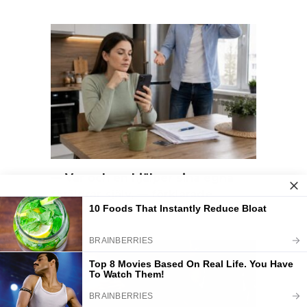
— Var och en hjälper sina egna
föräldrar själv, — förklarade
maken.