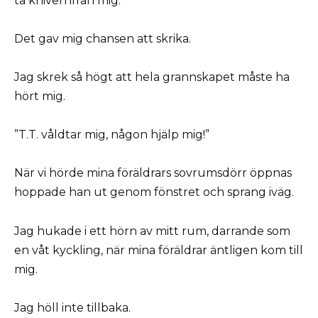
ta kniven ifrån mig.
Det gav mig chansen att skrika.
Jag skrek så högt att hela grannskapet måste ha
hört mig.
”T.T. våldtar mig, någon hjälp mig!”
När vi hörde mina föräldrars sovrumsdörr öppnas
hoppade han ut genom fönstret och sprang iväg.
Jag hukade i ett hörn av mitt rum, darrande som
en våt kyckling, när mina föräldrar äntligen kom till
mig.
Jag höll inte tillbaka.