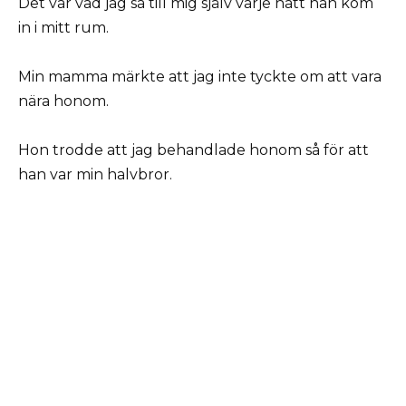
Det var vad jag sa till mig själv varje natt han kom
in i mitt rum.
Min mamma märkte att jag inte tyckte om att vara
nära honom.
Hon trodde att jag behandlade honom så för att
han var min halvbror.