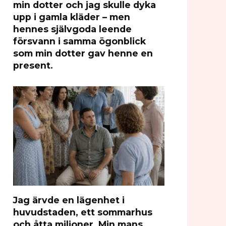
min dotter och jag skulle dyka
upp i gamla kläder – men
hennes självgoda leende
försvann i samma ögonblick
som min dotter gav henne en
present.
Jag ärvde en lägenhet i
huvudstaden, ett sommarhus
och åtta miljoner. Min mans