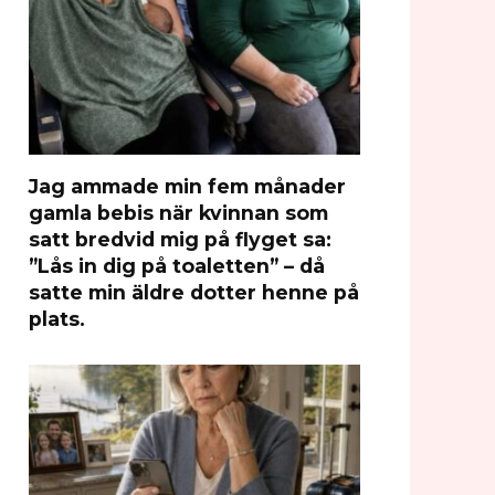
Jag ammade min fem månader
gamla bebis när kvinnan som
satt bredvid mig på flyget sa:
”Lås in dig på toaletten” – då
satte min äldre dotter henne på
plats.