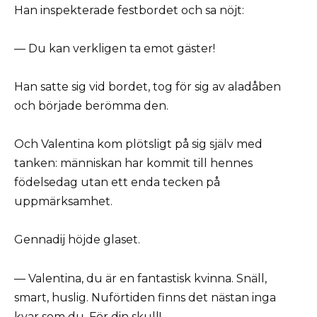
Han inspekterade festbordet och sa nöjt:
— Du kan verkligen ta emot gäster!
Han satte sig vid bordet, tog för sig av aladåben
och började berömma den.
Och Valentina kom plötsligt på sig själv med
tanken: människan har kommit till hennes
födelsedag utan ett enda tecken på
uppmärksamhet.
Gennadij höjde glaset.
— Valentina, du är en fantastisk kvinna. Snäll,
smart, huslig. Nuförtiden finns det nästan inga
kvar som du. För din skull!