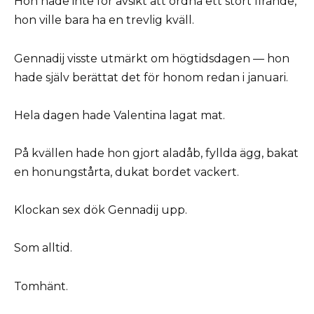
Hon hade inte för avsikt att ordna ett stort firande,
hon ville bara ha en trevlig kväll.
Gennadij visste utmärkt om högtidsdagen — hon
hade själv berättat det för honom redan i januari.
Hela dagen hade Valentina lagat mat.
På kvällen hade hon gjort aladåb, fyllda ägg, bakat
en honungstårta, dukat bordet vackert.
Klockan sex dök Gennadij upp.
Som alltid.
Tomhänt.