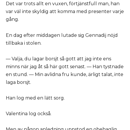
Det var trots allt en vuxen, förtjänstfull man, han
var väl inte skyldig att komma med presenter varje
gång.
En dag efter middagen lutade sig Gennadij nöjd
tillbaka i stolen.
— Valja, du lagar borsjt så gott att jag inte ens
minns när jag åt så här gott senast. — Han tystnade
en stund. — Min avlidna fru kunde, ärligt talat, inte
laga borsjt.
Han log med en lätt sorg.
Valentina log också.
Men av någon anledning uppstod en obehaglig