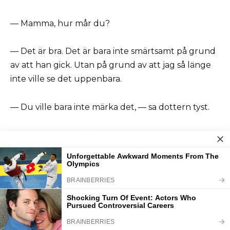
— Mamma, hur mår du?
— Det är bra. Det är bara inte smärtsamt på grund
av att han gick. Utan på grund av att jag så länge
inte ville se det uppenbara.
— Du ville bara inte märka det, — sa dottern tyst.
Valentina funderade.
— Ja. Precis så.
I mars ringde Gennadij oväntat.
Som om ingenting hade hänt.