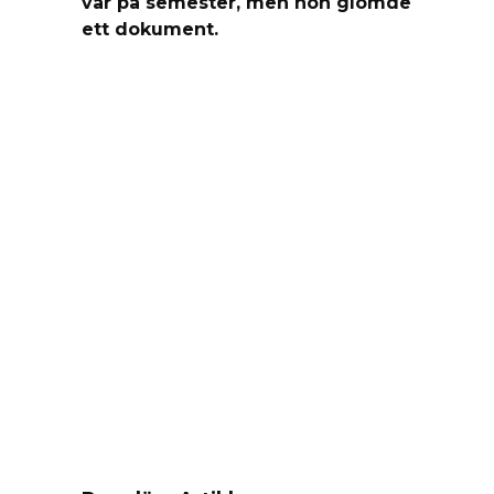
var på semester, men hon glömde
ett dokument.