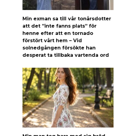
Min exman sa till vår tonårsdotter
att det ”inte fanns plats” för
henne efter att en tornado
förstört vårt hem – Vid
solnedgången försökte han
desperat ta tillbaka vartenda ord
Min man tog bara med sig bröd