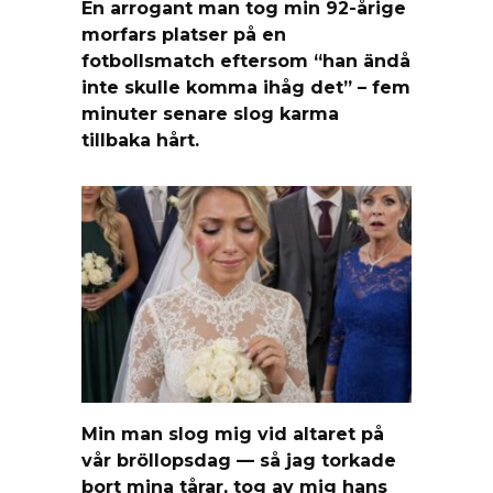
En arrogant man tog min 92-årige
morfars platser på en
fotbollsmatch eftersom “han ändå
inte skulle komma ihåg det” – fem
minuter senare slog karma
tillbaka hårt.
Min man slog mig vid altaret på
vår bröllopsdag — så jag torkade
bort mina tårar, tog av mig hans