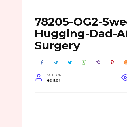
78205-OG2-Swe
Hugging-Dad-Af
Surgery
AUTHOR
editor