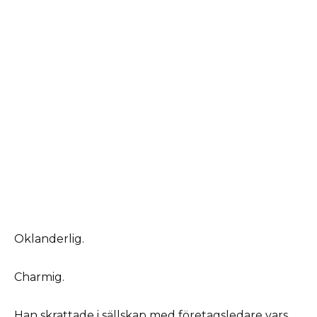
Oklanderlig.
Charmig.
Han skrattade i sällskap med företagsledare vars