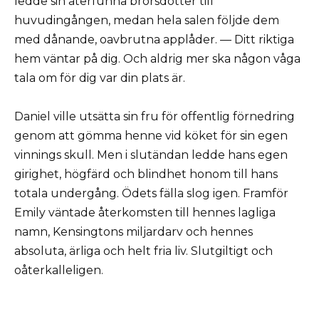
ledde sin återfunna brorsdotter till
huvudingången, medan hela salen följde dem
med dånande, oavbrutna applåder. — Ditt riktiga
hem väntar på dig. Och aldrig mer ska någon våga
tala om för dig var din plats är.
Daniel ville utsätta sin fru för offentlig förnedring
genom att gömma henne vid köket för sin egen
vinnings skull. Men i slutändan ledde hans egen
girighet, högfärd och blindhet honom till hans
totala undergång. Ödets fälla slog igen. Framför
Emily väntade återkomsten till hennes lagliga
namn, Kensingtons miljardarv och hennes
absoluta, ärliga och helt fria liv. Slutgiltigt och
oåterkalleligen.