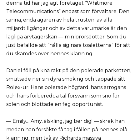
denna tid har jag ägt företaget “Whitmore
Telecommunications” endast som förvaltare. Den
sanna, enda ägaren av hela trusten, av alla
miljardtillgångar och av detta varumärke är den
lagliga arvtagerskan — min brorsdotter. Som du
just befallde att “hålla sig nära toaletterna” för att
du skämdes över hennes klänning.
Daniel föll på knä rakt på den polerade parketten,
smutsade ner sin dyra smoking och tappade sitt
Rolex-ur. Hans polerade högfärd, hans arrogans
och hans förberedda tal försvann som snö för
solen och blottade en feg opportunist.
— Emily… Amy, älskling, jag ber dig! — skrek han
medan han försökte få tag i fållen på hennes blå
klänning, men två av Richards massiva