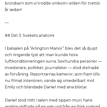
brorsbarn som vi trodde omkom i elden för trettio
år sedan!
—
## Del 3: Svekets anatomi
I balsalen på “Arlington Manor” blev det så djupt
och ringande tyst att man kunde höra
luftkonditioneringen surra. Sexhundra personer —
investerare, politiker, journalister — stod stelnade
av förvåning. Reportrarnas kameror, som fram tills
nu filmat interiören, vände sig omedelbart mot
Emily och bländade Daniel med sina blixtar.
Daniel stod mitt i salen med öppen mun; hans
ansikte skiftade på en sekund från en frisk rodnad