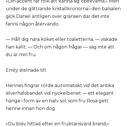
«Din accent får folk att känna sig obekväma.» Men
under de glittrande kristallkronorna i den balsalen
gick Daniel äntligen över gränsen där det inte
fanns någon återvändo.
— Håll dig nära köket eller toaletterna, — viskade
han kallt. — Och om någon frågar — säg inte att
du är min fru.
Emily stelnade till.
Hennes fingrar rörde automatiskt vid det antika
silverhalsbandet vid nyckelbenet — ett elegant
hänge i form av en halv sol, som fru Rosa gett
henne innan hon dog.
«Du blev hittad efter en fruktansvärd brand,»