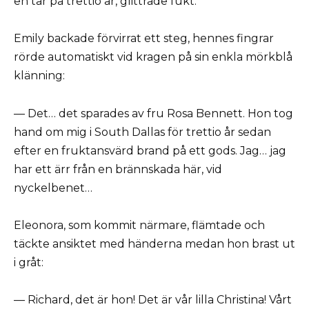
en tår på trettio år, glittrade fukt.
Emily backade förvirrat ett steg, hennes fingrar
rörde automatiskt vid kragen på sin enkla mörkblå
klänning:
— Det… det sparades av fru Rosa Bennett. Hon tog
hand om mig i South Dallas för trettio år sedan
efter en fruktansvärd brand på ett gods. Jag… jag
har ett ärr från en brännskada här, vid
nyckelbenet…
Eleonora, som kommit närmare, flämtade och
täckte ansiktet med händerna medan hon brast ut
i gråt:
— Richard, det är hon! Det är vår lilla Christina! Vårt