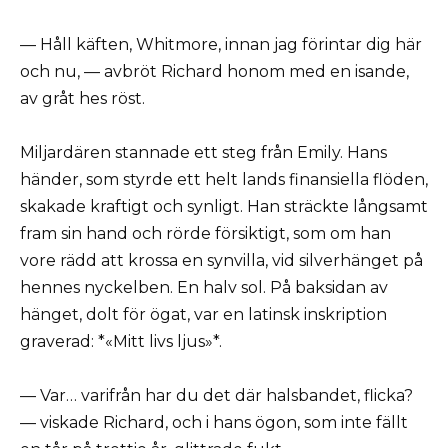
— Håll käften, Whitmore, innan jag förintar dig här
och nu, — avbröt Richard honom med en isande,
av gråt hes röst.
Miljardären stannade ett steg från Emily. Hans
händer, som styrde ett helt lands finansiella flöden,
skakade kraftigt och synligt. Han sträckte långsamt
fram sin hand och rörde försiktigt, som om han
vore rädd att krossa en synvilla, vid silverhänget på
hennes nyckelben. En halv sol. På baksidan av
hänget, dolt för ögat, var en latinsk inskription
graverad: *«Mitt livs ljus»*.
— Var… varifrån har du det där halsbandet, flicka?
— viskade Richard, och i hans ögon, som inte fällt