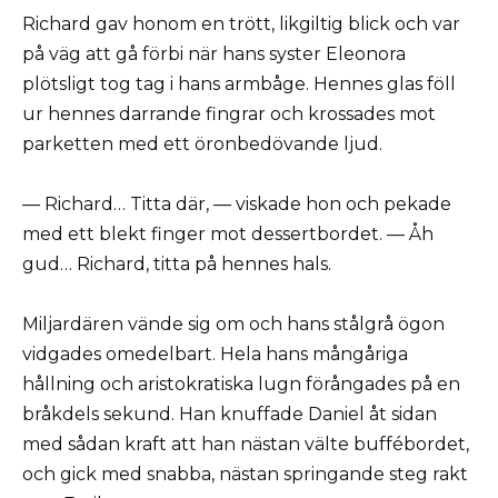
Richard gav honom en trött, likgiltig blick och var
på väg att gå förbi när hans syster Eleonora
plötsligt tog tag i hans armbåge. Hennes glas föll
ur hennes darrande fingrar och krossades mot
parketten med ett öronbedövande ljud.
— Richard… Titta där, — viskade hon och pekade
med ett blekt finger mot dessertbordet. — Åh
gud… Richard, titta på hennes hals.
Miljardären vände sig om och hans stålgrå ögon
vidgades omedelbart. Hela hans mångåriga
hållning och aristokratiska lugn förångades på en
bråkdels sekund. Han knuffade Daniel åt sidan
med sådan kraft att han nästan välte buffébordet,
och gick med snabba, nästan springande steg rakt