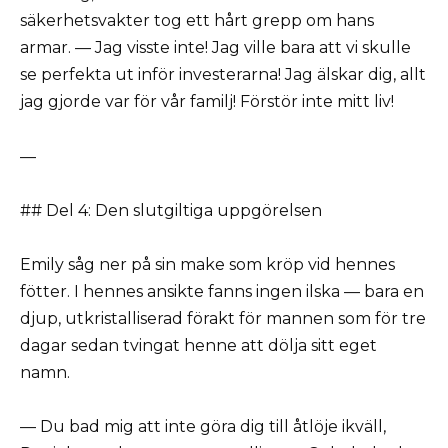
säkerhetsvakter tog ett hårt grepp om hans
armar. — Jag visste inte! Jag ville bara att vi skulle
se perfekta ut inför investerarna! Jag älskar dig, allt
jag gjorde var för vår familj! Förstör inte mitt liv!
—
## Del 4: Den slutgiltiga uppgörelsen
Emily såg ner på sin make som kröp vid hennes
fötter. I hennes ansikte fanns ingen ilska — bara en
djup, utkristalliserad förakt för mannen som för tre
dagar sedan tvingat henne att dölja sitt eget
namn.
— Du bad mig att inte göra dig till åtlöje ikväll,