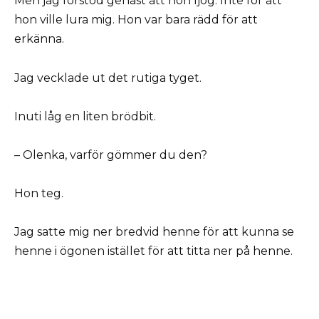
Men jag förstod genast att hon ljög. Inte för att
hon ville lura mig. Hon var bara rädd för att
erkänna.
Jag vecklade ut det rutiga tyget.
Inuti låg en liten brödbit.
– Olenka, varför gömmer du den?
Hon teg.
Jag satte mig ner bredvid henne för att kunna se
henne i ögonen istället för att titta ner på henne.