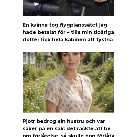
En kvinna tog flygplanssätet jag
hade betalat för – tills min tioåriga
dotter fick hela kabinen att tystna
Pjotr bedrog sin hustru och var
säker på en sak: det räckte att be
om förlåtelse, så skulle hon förlåta