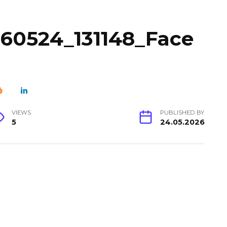
60524_131148_Face
VIEWS
PUBLISHED BY
5
24.05.2026