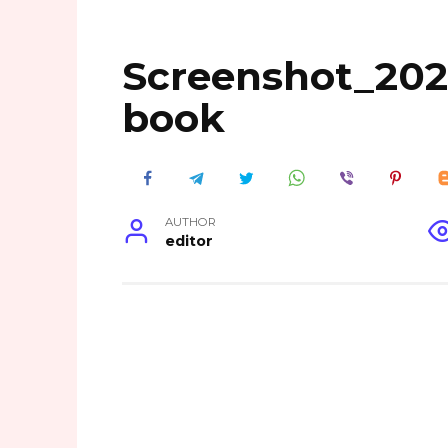
Screenshot_202
book
AUTHOR
editor