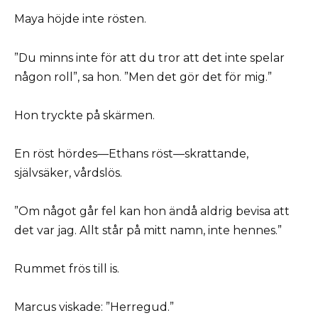
Maya höjde inte rösten.
”Du minns inte för att du tror att det inte spelar
någon roll”, sa hon. ”Men det gör det för mig.”
Hon tryckte på skärmen.
En röst hördes—Ethans röst—skrattande,
självsäker, vårdslös.
”Om något går fel kan hon ändå aldrig bevisa att
det var jag. Allt står på mitt namn, inte hennes.”
Rummet frös till is.
Marcus viskade: ”Herregud.”