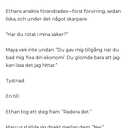
Ethans ansikte förändrades—först förvirring, sedan
ilska, och under det något skarpare.
”Har du rotat i mina saker?”
Maya vek inte undan. ”Du gav mig tillgång när du
bad mig ‘fixa din ekonomi’. Du glömde bara att jag
kan läsa det jag hittar.”
Tystnad.
En till.
Ethan tog ett steg fram. ”Radera det.”
Marcus ställde sig direkt mellan dem. ”Nej.”