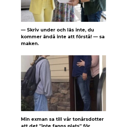
— Skriv under och läs inte, du
kommer ändå inte att förstå! — sa
maken.
Min exman sa till vår tonårsdotter
att det ”inte fanns plats” för