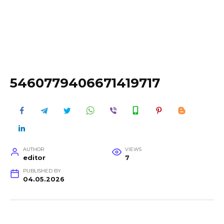
5460779406671419717
AUTHOR
VIEWS
editor
7
PUBLISHED BY
04.05.2026