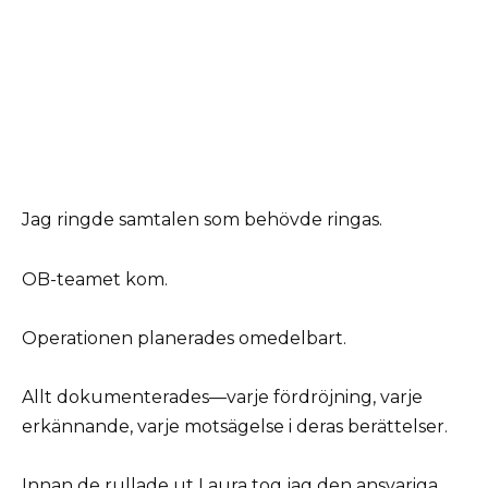
Jag ringde samtalen som behövde ringas.
OB-teamet kom.
Operationen planerades omedelbart.
Allt dokumenterades—varje fördröjning, varje
erkännande, varje motsägelse i deras berättelser.
Innan de rullade ut Laura tog jag den ansvariga