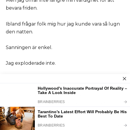
Men jag offrar inte längre min värdighet för att
bevara friden.
Ibland frågar folk mig hur jag kunde vara så lugn
den natten.
Sanningen är enkel.
Jag exploderade inte.
Jag skrek inte.
Jag lät bara sanningen komma upp till ytan—
långsamt, juridiskt och på ett sätt som ingen
kunde göra ogjort.
Om du hade varit i mitt ställe, vad hade du gjort?