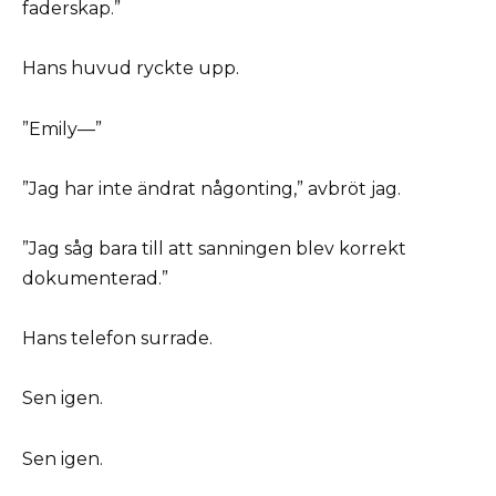
faderskap.”
Hans huvud ryckte upp.
”Emily—”
”Jag har inte ändrat någonting,” avbröt jag.
”Jag såg bara till att sanningen blev korrekt
dokumenterad.”
Hans telefon surrade.
Sen igen.
Sen igen.