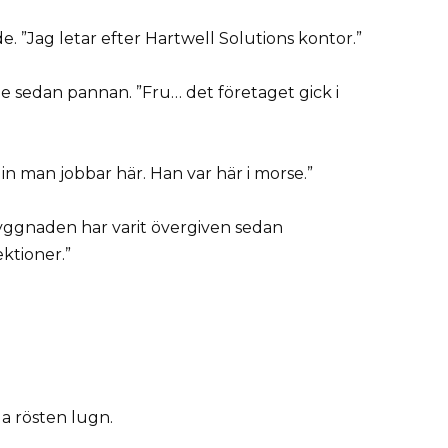
e. ”Jag letar efter Hartwell Solutions kontor.”
e sedan pannan. ”Fru… det företaget gick i
Min man jobbar här. Han var här i morse.”
ggnaden har varit övergiven sedan
ktioner.”
la rösten lugn.