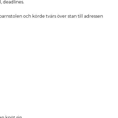
, deadlines.
barnstolen och körde tvärs över stan till adressen
n knöt sig.