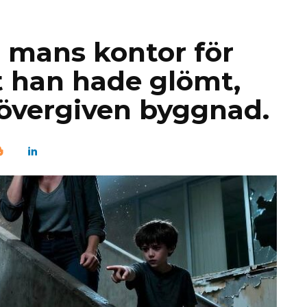
n mans kontor för
t han hade glömt,
 övergiven byggnad.