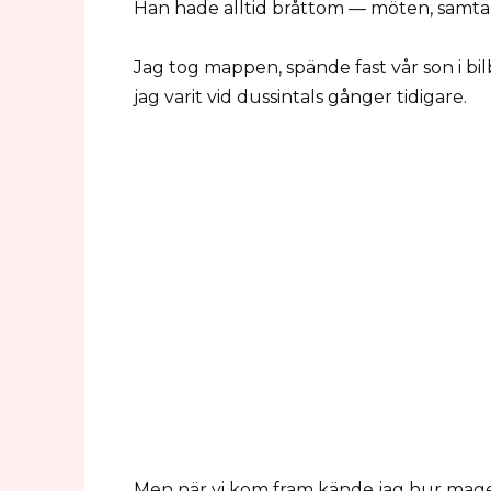
Han hade alltid bråttom — möten, samtal
Jag tog mappen, spände fast vår son i bil
jag varit vid dussintals gånger tidigare.
Men när vi kom fram kände jag hur mage