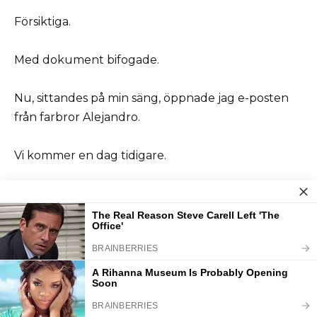
Försiktiga.
Med dokument bifogade.
Nu, sittandes på min säng, öppnade jag e-posten
från farbror Alejandro.
Vi kommer en dag tidigare.
Vi måste prata.
Imorgon.
Precis när jag skulle åka.
Jag log.