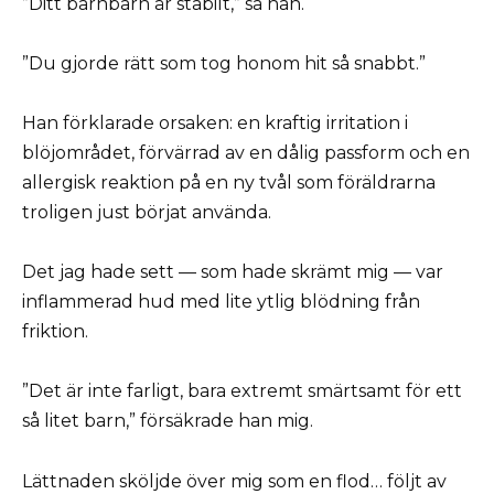
”Ditt barnbarn är stabilt,” sa han.
”Du gjorde rätt som tog honom hit så snabbt.”
Han förklarade orsaken: en kraftig irritation i
blöjområdet, förvärrad av en dålig passform och en
allergisk reaktion på en ny tvål som föräldrarna
troligen just börjat använda.
Det jag hade sett — som hade skrämt mig — var
inflammerad hud med lite ytlig blödning från
friktion.
”Det är inte farligt, bara extremt smärtsamt för ett
så litet barn,” försäkrade han mig.
Lättnaden sköljde över mig som en flod… följt av