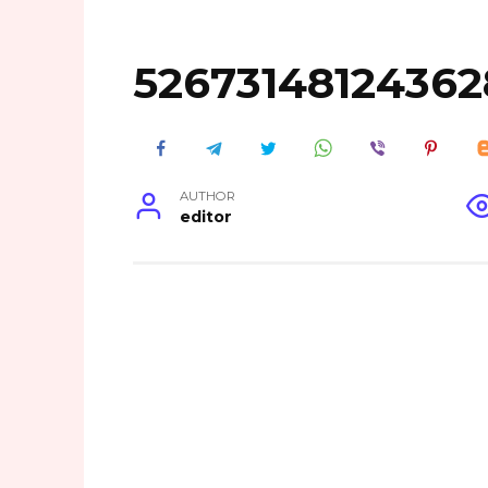
5267314812436
AUTHOR
editor