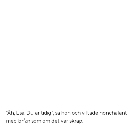
”Åh, Lisa. Du är tidig”, sa hon och viftade nonchalant
med bh\:n som om det var skräp.