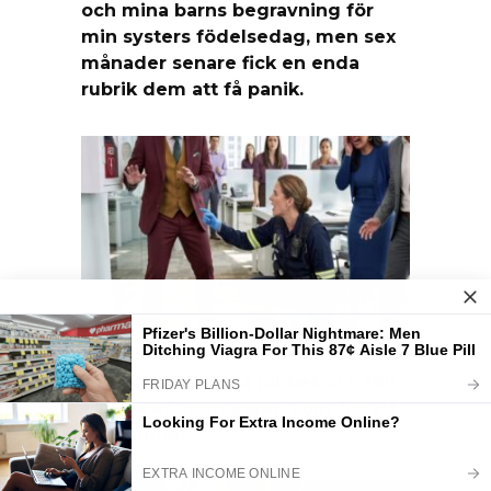
och mina barns begravning för
min systers födelsedag, men sex
månader senare fick en enda
rubrik dem att få panik.
Jag kollapsade på jobbet och föll
till golvet, men ingen kom för att
hjälpa mig.