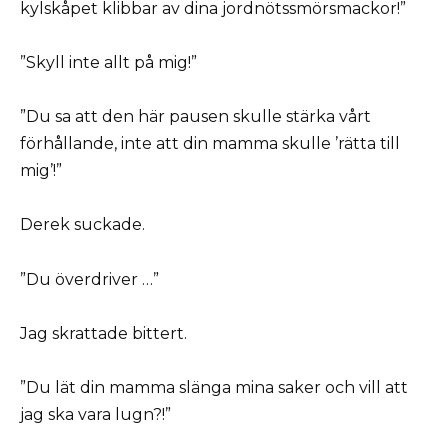
kylskåpet klibbar av dina jordnötssmörsmackor!”
”Skyll inte allt på mig!”
”Du sa att den här pausen skulle stärka vårt
förhållande, inte att din mamma skulle ’rätta till
mig’!”
Derek suckade.
”Du överdriver …”
Jag skrattade bittert.
”Du lät din mamma slänga mina saker och vill att
jag ska vara lugn?!”