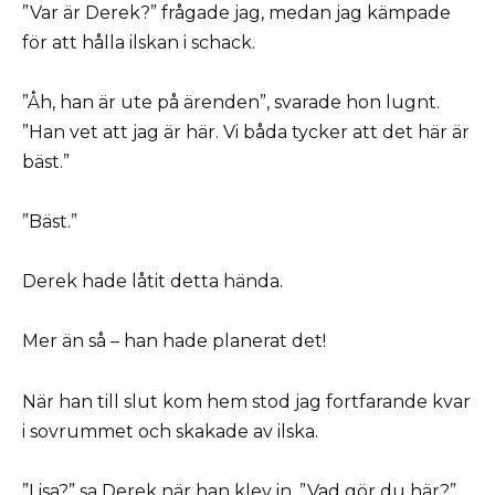
”Var är Derek?” frågade jag, medan jag kämpade
för att hålla ilskan i schack.
”Åh, han är ute på ärenden”, svarade hon lugnt.
”Han vet att jag är här. Vi båda tycker att det här är
bäst.”
”Bäst.”
Derek hade låtit detta hända.
Mer än så – han hade planerat det!
När han till slut kom hem stod jag fortfarande kvar
i sovrummet och skakade av ilska.
”Lisa?” sa Derek när han klev in. ”Vad gör du här?”