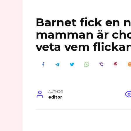
Barnet fick en 
mamman är choc
veta vem flick
AUTHOR
editor