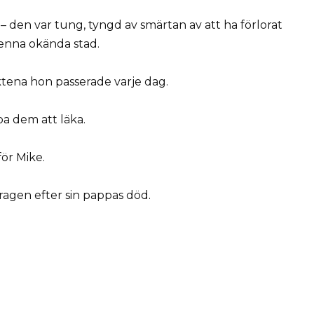
– den var tung, tyngd av smärtan av att ha förlorat
denna okända stad.
tena hon passerade varje dag.
pa dem att läka.
ör Mike.
dragen efter sin pappas död.