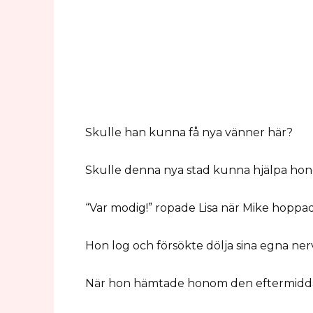
Skulle han kunna få nya vänner här?
Skulle denna nya stad kunna hjälpa honom
“Var modig!” ropade Lisa när Mike hoppad
Hon log och försökte dölja sina egna ner
När hon hämtade honom den eftermiddag