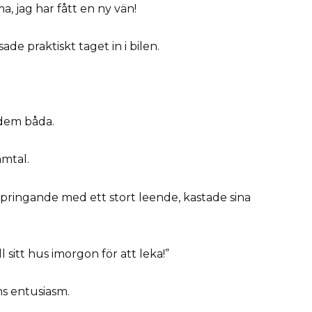
, jag har fått en ny vän!
de praktiskt taget in i bilen.
 dem båda.
amtal.
springande med ett stort leende, kastade sina
 sitt hus imorgon för att leka!”
ns entusiasm.