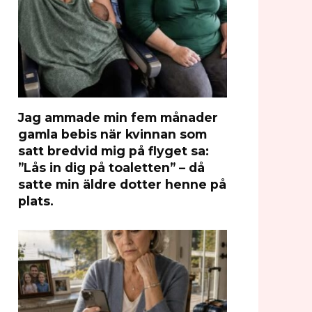
Jag ammade min fem månader
gamla bebis när kvinnan som
satt bredvid mig på flyget sa:
”Lås in dig på toaletten” – då
satte min äldre dotter henne på
plats.