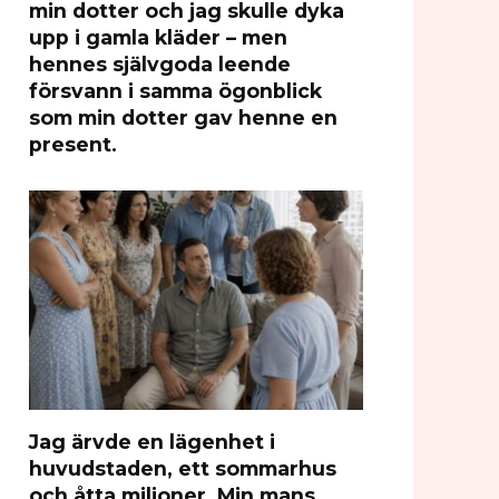
min dotter och jag skulle dyka
upp i gamla kläder – men
hennes självgoda leende
försvann i samma ögonblick
som min dotter gav henne en
present.
Jag ärvde en lägenhet i
huvudstaden, ett sommarhus
och åtta miljoner. Min mans