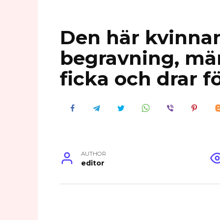
Den här kvinnan
begravning, mär
ficka och drar f
AUTHOR
editor