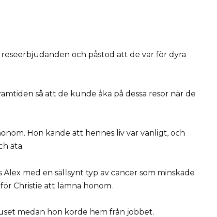
es reseerbjudanden och påstod att de var för dyra
framtiden så att de kunde åka på dessa resor när de
honom. Hon kände att hennes liv var vanligt, och
ch äta.
es Alex med en sällsynt typ av cancer som minskade
t för Christie att lämna honom.
ukhuset medan hon körde hem från jobbet.